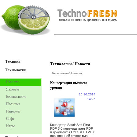
TechnoFresh
Техника
Техника
Технологии
/
Новости
Технологии
Технологии
/
Новости
Новости
Конвертация высшего
уровня
Явление
16.10.2014
Безопасность
14:25
Полигон
Интернет
Софт
Конвертер SautinSoft First
Игры
PDF 3.0 перекидывает PDF
в документы Excel и HTML с
повышенной точностью