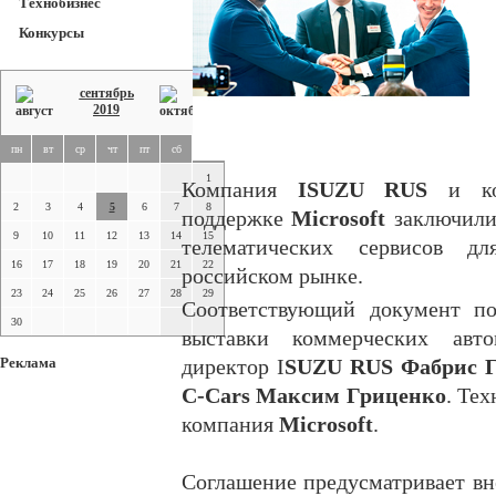
Технобизнес
Конкурсы
сентябрь
2019
пн
вт
ср
чт
пт
сб
вс
1
Компания
ISUZU RUS
и ко
2
3
4
5
6
7
8
поддержке
Microsoft
заключили
9
10
11
12
13
14
15
телематических сервисов д
16
17
18
19
20
21
22
российском рынке.
23
24
25
26
27
28
29
Соответствующий документ по
30
выставки коммерческих ав
Реклама
директор I
SUZU RUS Фабрис Г
C-Cars Максим Гриценко
. Те
компания
Microsoft
.
Соглашение предусматривает вн