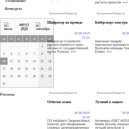
Технобизнес
расчета проектов
>>>
Конкурсы
Технологии
/
Новости
Технологии
/
Новости
Шифратор на проводе
Киберспорт изнутри
август
2026
29.06.2015
29.0
17:22
пн
вт
ср
чт
пт
сб
вс
Шифратор Cryptolocke
Компания Seagate
распространяется через
пригласила журналист
1
2
письма от государственной
Bootcamp команды Te
почты Польши
>>>
Empire
>>>
3
4
5
6
7
8
9
10
11
12
13
14
15
16
17
18
19
20
21
22
23
24
25
26
27
28
29
30
31
Технологии
/
Новости
Технологии
/
Новости
Реклама
Отбитые атаки
Лучший в защите
29.06.2015
29.0
11:16
ПО InfoWatch Targeted Attack
Антивирус ESET NOD
Detector для обнаружения
Mobile Security показал
сложных целенаправленных
лучший результат в