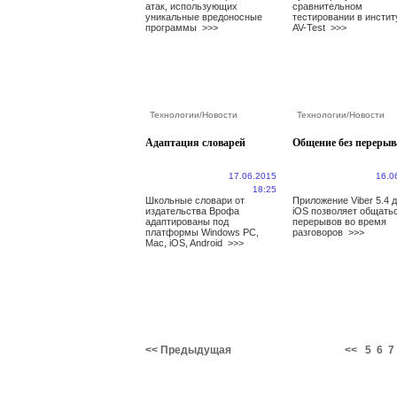
атак, использующих
сравнительном
уникальные вредоносные
тестировании в инстит
программы
>>>
AV-Test
>>>
Технологии
/
Новости
Технологии
/
Новости
Адаптация словарей
Общение без перерыв
17.06.2015
16.0
18:25
Школьные словари от
Приложение Viber 5.4 
издательства Врофа
iOS позволяет общатьс
адаптированы под
перерывов во время
платформы Windows PC,
разговоров
>>>
Mac, iOS, Android
>>>
<< Предыдущая
<<
5
6
7