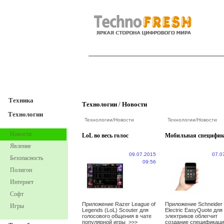
TechnoFresh
Техника
Техника
Технологии
/
Новости
Технологии
Технологии
/
Новости
Технологии
/
Новости
Новости
LoL во весь голос
Мобильная специфи
Явление
09.07.2015
07.0
Безопасность
09:56
Полигон
Интернет
Софт
Приложение Razer League of
Приложение Schneider
Игры
Legends (LoL) Scouter для
Electric EasyQuote для
голосового общения в чате
электриков облегчит
популярной игры
>>>
создание спецификаци