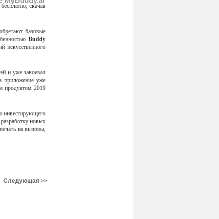
 MyBuddy.ai
бесплатно, скачав
обретают базовые
обенностью
Buddy
ий искусственного
тей и уже завоевал
да приложение уже
м продуктом 2019
но инвестирующего
ь разработку новых
твечать на вызовы,
Следующая >>