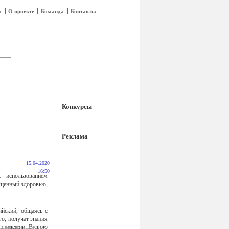
а
О проекте
Команда
Контакты
Конкурсы
Реклама
15.04.2020
16:50
с использованием
ященный здоровью,
ийский, общаясь с
го, получат знания
я эпидемии. В свою