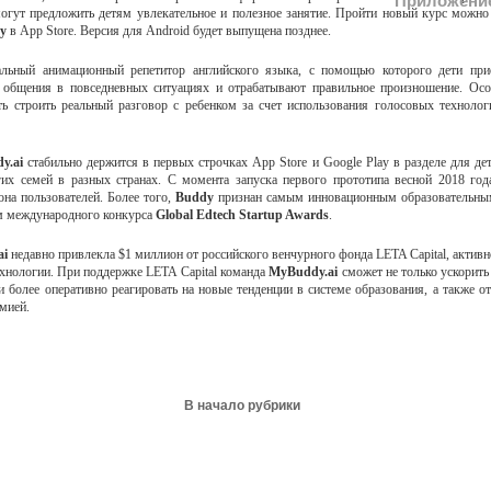
Приложение
могут предложить детям увлекательное и полезное занятие. Пройти новый курс можно 
dy
в App Store. Версия для Android будет выпущена позднее.
льный анимационный репетитор английского языка, с помощью которого дети при
 общения в повседневных ситуациях и отрабатывают правильное произношение. Ос
ь строить реальный разговор с ребенком за счет использования голосовых технолог
y.ai
стабильно держится в первых строчках App Store и Google Play в разделе для де
гих семей в разных странах. С момента запуска первого прототипа весной 2018 го
она пользователей. Более того,
Buddy
признан самым инновационным образовательны
ам международного конкурса
Global Edtech Startup Awards
.
ai
недавно привлекла $1 миллион от российского венчурного фонда LETA Capital, актив
ехнологии. При поддержке LETA Capital команда
MyBuddy.ai
сможет не только ускорит
и более оперативно реагировать на новые тенденции в системе образования, а также о
мией.
В начало рубрики