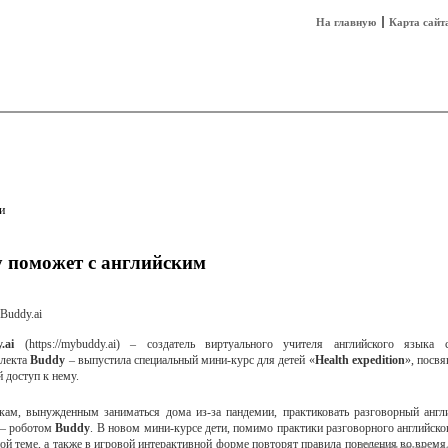
На главную
Карта сайт
sh
Техника
Технологии
Технобизнес
и
 поможет с английским
.ai
(https://mybuddy.ai) – создатель виртуального учителя английского языка 
лекта
Buddy
– выпустила специальный мини-курс для детей «
Health expedition
», посв
 доступ к нему.
кам, вынужденным заниматься дома из-за пандемии, практиковать разговорный англ
— роботом
Buddy
. В новом мини-курсе дети, помимо практики разговорного английско
ной теме, а также в игровой интерактивной форме повторят правила поведения во врем