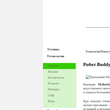
TechnoFre
Техника
Технологии
/
Новост
Технологии
Робот Buddy
Новости
Явление
Безопасность
Полигон
Компания
MyBuddy
искусственного интел
Интернет
и открыла бесплатный
Софт
Игры
Курс поможет учени
милым персонажем 
по важной и актуаль