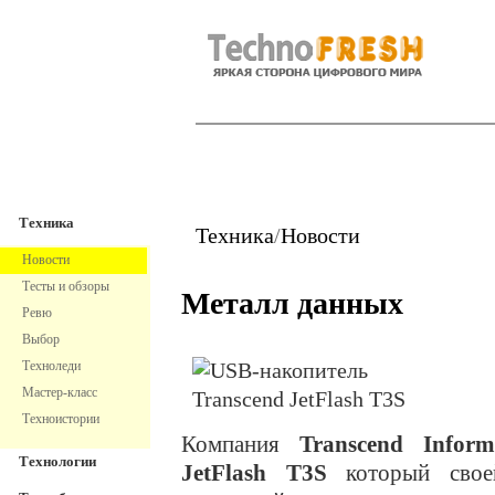
TechnoFresh
Техника
Техника
Техника
/
Новости
Новости
Тесты и обзоры
Металл данных
Ревю
Выбор
Техноледи
Мастер-класс
Техноистории
Компания
Transcend Inform
Технологии
JetFlash T3S
который свое