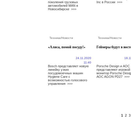
поколения грузовых
Inc в России
>>>
автомобилей MAN в
Новосибирске
>>>
Техника
/
Новости
Техника
/
Новости
«Алиса, помой посуду!»
Геймеры будут в вост
24.11.2020
18.1
11:40
Bosch представляет новую
Porsche Design и AOC
линейку узких
представляют игровой
посудомоечных машин
монитор Porsche Desi
Hygiene Care с
AOC AGON PD27
>>>
возможностью голосового
управления
>>>
1
2
3