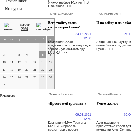
Технобизнес
5 июня на базе РЭУ им. Г.В.
Плеханова.
>>>
Конкурсы
Техника
/
Новости
Техника
/
Новости
Встречайте, снова
И на войну и на рабо
август
фотокамеры Canon!
2026
23.12.2021
29.1
12:30
пн
вт
ср
чт
пт
сб
вс
Компания Canon
Защищенные ноутбуки
представила полнокадровую
какие бывают и для че
1
2
зеркальную фотокамеру
нужны.
>>>
EOS R3
>>>
3
4
5
6
7
8
9
10
11
12
13
14
15
16
17
18
19
20
21
22
23
24
25
26
27
28
29
30
31
Техника
/
Новости
Техника
/
Новости
Реклама
«Просто мой грузовик!»
Умное железо
06.08.2021
09.0
12:50
Компания «МАН Трак энд
Acer расширяет
Бас РУС» провела
присутствие своей до
презентацию нового
компании Altos Comput