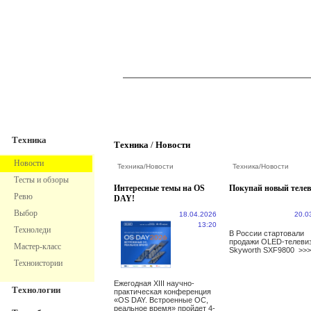
TechnoFresh
Техника
Техника
Техника
/
Новости
Новости
Техника
/
Новости
Техника
/
Новости
Тесты и обзоры
Интересные темы на OS
Покупай новый телев
Ревю
DAY!
Выбор
18.04.2026
20.0
13:20
Техноледи
В России стартовали
продажи OLED-телеви
Мастер-класс
Skyworth SXF9800
>>>
Техноистории
Ежегодная XIII научно-
Технологии
практическая конференция
«OS DAY. Встроенные ОС,
реальное время» пройдет 4-