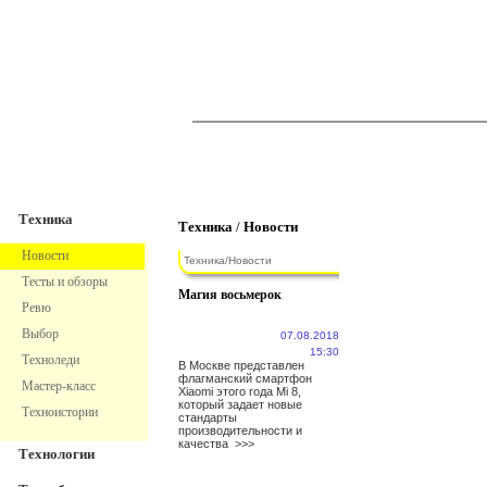
TechnoFresh
Техника
Техника
Техника
/
Новости
Новости
Техника
/
Новости
Тесты и обзоры
Магия восьмерок
Ревю
Выбор
07.08.2018
15:30
Техноледи
В Москве представлен
флагманский смартфон
Мастер-класс
Xiaomi этого года Mi 8,
который задает новые
Техноистории
стандарты
производительности и
качества
>>>
Технологии