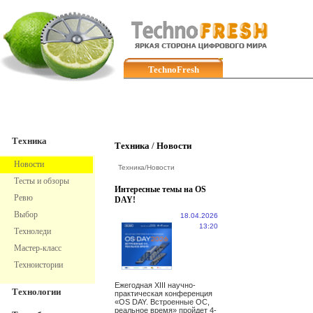
TechnoFresh
Техника
Техника
Техника
/
Новости
Новости
Техника
/
Новости
Тесты и обзоры
Интересные темы на OS
Ревю
DAY!
Выбор
18.04.2026
13:20
Техноледи
Мастер-класс
Техноистории
Ежегодная XIII научно-
Технологии
практическая конференция
«OS DAY. Встроенные ОС,
реальное время» пройдет 4-