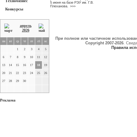
Технобизнес
5 июня на базе РЭУ им. Г.В.
Плеханова.
>>>
Конкурсы
апрель
2026
При полном или частичном использова
пн
вт
ср
чт
пт
сб
вс
Copyright 2007-2026
. Свид
Правила исп
1
2
3
4
5
6
7
8
9
10
11
12
13
14
15
16
17
18
19
20
21
22
23
24
25
26
27
28
29
30
Реклама