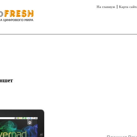
На главную
Карта сайт
sh
Техника
Технологии
Технобизнес
аншет