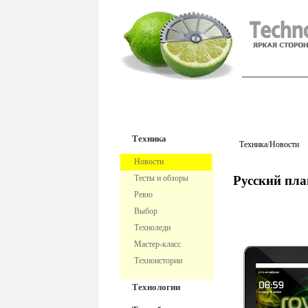
TechnoFre
Техника
Техника
/
Новости
Новости
Тесты и обзоры
Русский пл
Ревю
Выбор
Техноледи
Мастер-класс
Техноистории
Технологии