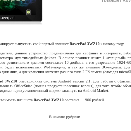
Планшет Rov
анирует выпустить свой первый планшет
RoverPad 3WZ10
к новому году.
одителя, данное устройство предназначено для серфинга в интернете, ра
осмотра мультимедийных файлов. В основе планшет лежит 1 «герцовый» п
ого резистивного дисплея составляет 10 дюймов, а его разрешение 1024×60
зи будет использоваться Wi-Fi-модуль, а так же внешние 3G-модемы. Для
динамика, а для хранения контента разного типа 2 Гб памяти (слот для microS
ad 3WZ10
операционная система Android версии 2.1. Для работы с офисн
льзовать ОfficeSuite (полная предустановленная версия), для того чтобы обз
одимо через установленный виджет заглянуть на Android Market.
стоимость планшета
RoverPad 3WZ10
составит 11 900 рублей.
В начало рубрики