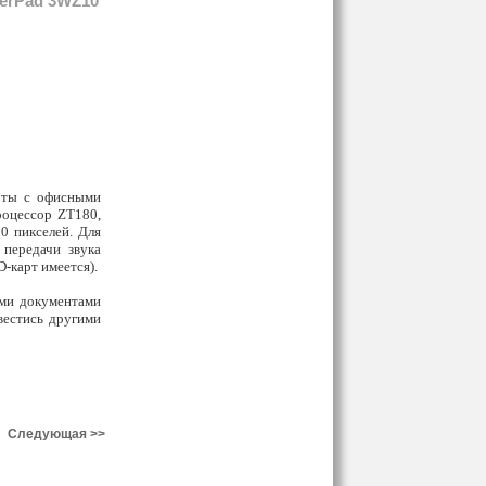
erPad 3WZ10
боты с офисными
роцессор ZT180,
0 пикселей. Для
 передачи звука
D-карт имеется).
ыми документами
авестись другими
Следующая >>