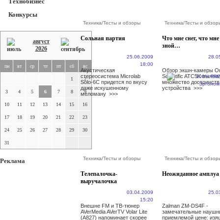
Технобизнес
Конкурсы
Техника
/
Тесты и обзоры
Техника
/
Тесты и обзор
Сольная партия
Что мне снег, что мне
август
зной…
2026
25.06.2009
28.0
18:00
пн
вт
ср
чт
пт
сб
вс
Акустическая
Обзор экшн-камеры O
стереосистема Microlab
Scientific ATC5K выяви
1
2
Solo-6C придется по вкусу
множество достоинств
даже искушенному
устройства
>>>
3
4
5
6
7
8
9
меломану
>>>
10
11
12
13
14
15
16
17
18
19
20
21
22
23
24
25
26
27
28
29
30
31
Техника
/
Тесты и обзоры
Техника
/
Тесты и обзор
Реклама
Телепалочка-
Неожиданное амплуа
выручалочка
03.04.2009
25.0
15:20
Внешне FM и ТВ-тюнер
Zalman ZM-DS4F -
AVerMedia AVerTV Volar Lite
замечательные наушн
(A827) напоминает скорее
приемлемой цене: из