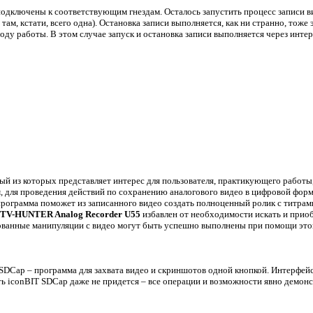
одключены к соответствующим гнездам. Осталось запустить процесс записи в
 там, кстати, всего одна). Остановка записи выполняется, как ни странно, тоже 
ду работы. В этом случае запуск и остановка записи выполняется через инте
й из которых представляет интерес для пользователя, практикующего работы
, для проведения действий по сохранению аналогового видео в цифровой форм
рограмма поможет из записанного видео создать полноценный ролик с титрами
 TV-HUNTER Analog Recorder U55
избавлен от необходимости искать и приоб
ованные манипуляции с видео могут быть успешно выполнены при помощи этог
SDCap – программа для захвата видео и скриншотов одной кнопкой. Интерфей
ь iconBIT SDCap даже не придется – все операции и возможности явно демон