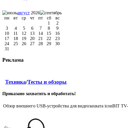
август
2026
пн
вт
ср
чт
пт
сб
вс
1
2
3
4
5
6
7
8
9
10
11
12
13
14
15
16
17
18
19
20
21
22
23
24
25
26
27
28
29
30
31
Реклама
Техника
/
Тесты и обзоры
Приказано захватить и обработать!
Обзор внешнего USB-устройства для видеозахвата iconBIT T