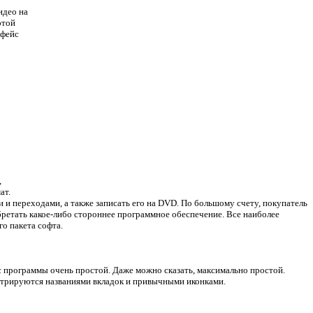
идео на
этой
рфейс
,
ат.
 и переходами, а также записать его на DVD.
По большому счету, покупатель
ретать какое-либо стороннее программное обеспечение. Все наиболее
о пакета софта.
с программы очень простой. Даже можно сказать, максимально простой.
стрируются названиями вкладок и привычными иконками.