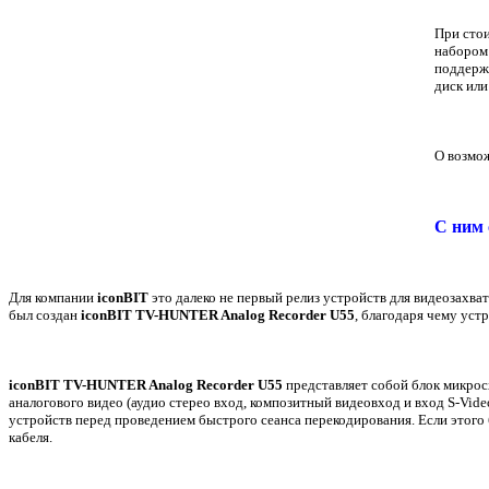
При стои
набором 
поддержи
диск ил
О возмож
С ним 
Для компании
iconBIT
это далеко не первый релиз устройств для видеозахва
был создан
iconBIT TV-HUNTER Analog Recorder U55
, благодаря чему ус
iconBIT TV-HUNTER Analog Recorder U55
представляет собой блок микрос
аналогового видео (аудио стерео вход, композитный видеовход и вход
S
-
Vide
устройств перед проведением быстрого сеанса перекодирования. Если этого
кабеля.