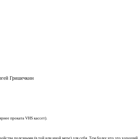
ргей Гришечкин
ярнее проката VHS кассет).
ойства полезными (в той или иной мере) для себя. Тем более что это хороший