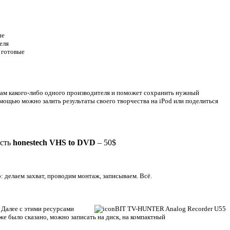
ые
еля
 готовые
вам какого-либо одного производителя и поможет сохранить нужный
омощью можно залить результаты своего творчества на
iPod
или поделиться
ость
honestech VHS to DVD
– 50$
: делаем захват, проводим монтаж, записываем. Всё.
 Далее с этими ресурсами
уже было сказано, можно записать на диск, на компактный