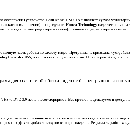
го обеспечения устройства. Если iconBIT SDCap выполняет сугубо утилитарн
 доложить о выполнении),
то продукт от
Honest Technology
наделяет пользоват
 его помощью можно редактировать оцифрованное видео, монтировать из него
раммную часть работы по захвату видео. Программа не привязана к устройст
log Recorder U55
, но и с любых популярных ныне ТВ-тюнеров. А еще с ее п
рамм для захвата и обработки видео не бывает: рыночная стоим
h VHS to DVD 3.0
не принесет сюрпризов. Все просто, предсказуемо и доступно
тво для захвата и внешний источник, но и любые имеющиеся коллекции видео.
кладывать эффекты, добавлять звуковое сопровождение. Результаты работ, как 