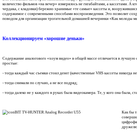
количество фильмов «на вечер» измерялось не гигабайтами, а кассетами. А кт
чердака, с кладовки) бережно хранимые «те самые» кассеты и, вооруживш
содержимое с современными способами воспроизведения. Это позволит сохр
поводом для организации трогательной домашней вечеринки «Как молоды м
Коллекционируем «хорошие деньки»
Содержание аналогового «хоум видео» в общей массе отличается в лучшую с
простые:
- тогда каждый час съемки стоил денег (качественные VHS кассеты никогда н
- тогда снимали по случаю, а не все подряд;
- тогда далеко не у каждого в руках была видеокамера. Те, у кого она была, 
Как бы т
совершил
цифрофик
дружелюб