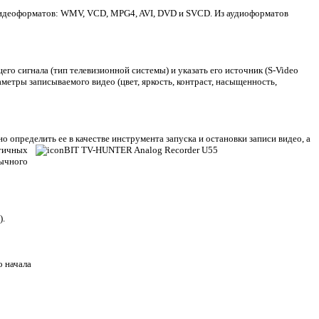
видеоформатов: WMV, VCD, MPG4, AVI, DVD и SVCD. Из аудиоформатов
о сигнала (тип телевизионной системы) и указать его источник (S-
Video
метры записываемого видео (цвет, яркость, контраст, насыщенность,
о определить ее в качестве инструмента запуска
и остановки записи видео, а
атичных
бычного
).
о начала