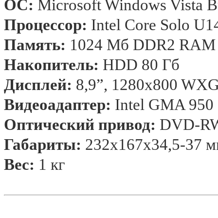
ОС
:
Microsoft Windows Vista B
Процессор
:
Intel Core Solo U1
Память
:
1024 M
б
DDR2 RAM
Накопитель
:
HDD 80
Гб
Дисплей
:
8
,
9”
, 1280x800 WX
Видеоадаптер
:
Intel GMA 950
Оптический привод:
DVD-RW 
Габариты:
232x167х34,5-
37 
Вес:
1 кг