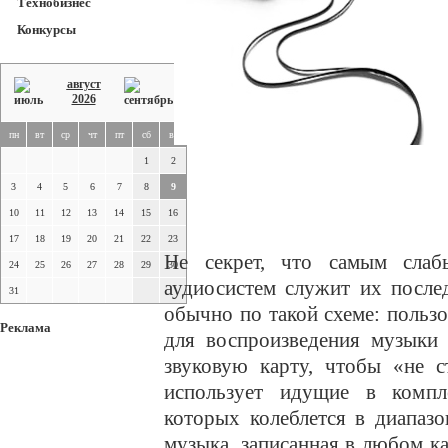
Технобизнес
Конкурсы
август
2026
пн
вт
ср
чт
пт
сб
вс
1
2
3
4
5
6
7
8
9
10
11
12
13
14
15
16
17
18
19
20
21
22
23
Не секрет, что самым слаб
24
25
26
27
28
29
30
аудиосистем служит их после
31
обычно по такой схеме: польз
Реклама
для воспроизведения музыки 
звуковую карту, чтобы «не с
использует идущие в компл
которых колеблется в диапаз
музыка, записанная в любом кач