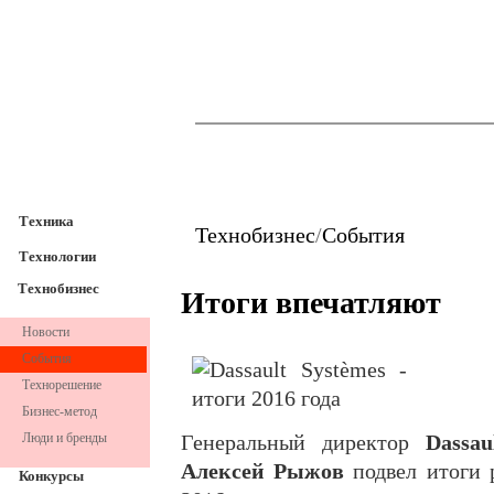
TechnoFresh
Техника
Техника
Технобизнес
/
События
Технологии
Технобизнес
Итоги впечатляют
Новости
События
Технорешение
Бизнес-метод
Люди и бренды
Генеральный директор
Dassaul
Алексей Рыжов
подвел итоги 
Конкурсы