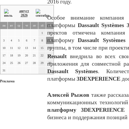
2016 году.
август
2026
Особое внимание компания 
платформы
Dassault Système
пн
вт
ср
чт
пт
сб
вс
пректов отмечена компани
1
2
платформу
Dassault Système
3
4
5
6
7
8
9
группы, в том числе при проект
10
11
12
13
14
15
16
Renault
внедрила во всех сво
17
18
19
20
21
22
23
приложения для совместной ра
24
25
26
27
28
29
30
Dassault Systèmes
. Количест
31
платформы
3DEXPERIENCE
дос
Реклама
Алексей Рыжов
также рассказа
коммуникационных технологий
платформу 3DEXPERIENCE
д
бизнеса и поддержания позиций 