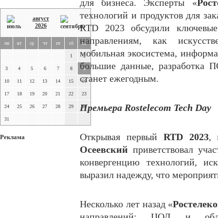
для бизнеса. Эксперты «
Рост
технологий и продуктов для зак
август
2026
RTD 2023 обсудили ключевые
направлениям, как искусств
пн
вт
ср
чт
пт
сб
вс
мобильная экосистема, информа
1
2
большие данные, разработка 
3
4
5
6
7
8
9
станет ежегодным.
10
11
12
13
14
15
16
17
18
19
20
21
22
23
Премьера Rostelecom Tech Day
24
25
26
27
28
29
30
31
Открывая первый
RTD 2023
,
Реклама
Осеевский
приветствовал учас
конвергенцию технологий, ис
выразил надежду, что мероприят
Несколько лет назад «
Ростелек
направлений: ЦОД и обла