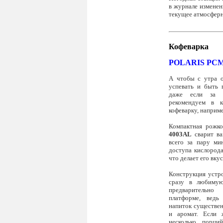
в журнале изменен
текущее атмосферн
Кофеварка
POLARIS PCM
А чтобы с утра о
успевать и быть 
даже если за о
рекомендуем в к
кофеварку, наприм
Компактная рожко
4003AL
сварит ва
всего за пару ми
доступа кислорода
что делает его вк
Конструкция устро
сразу в любимую
предварительно
платформе, ведь
напиток существен
и аромат. Если 
несколько порци