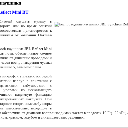
 наушники
eflect Mini BT
ителей слушать музыку в
дороге или во время занятий
осоветовали присмотреться к
ушникам от компании
Harman
ooth-наушники
JBL Reflect Mini
ль пота, обеспечивают сочное
ничивают движение проводами и
 часов воспроизведения музыки
твенные 5,8-мм мембраны.
 и микрофон управляются одной
алегкий корпус в сочетании с
ортивными амбушюрами с
 упорами из нескользящего
ечивают надежную фиксацию
кстремальных нагрузках. При
енировки спортивные амбушюры
на классические, входящие в
и обеспечивают диапазон воспроизводимых частот в пределах 10 Гц - 22 кГц,
рном, красном, голубом и синем цветовых решениях.