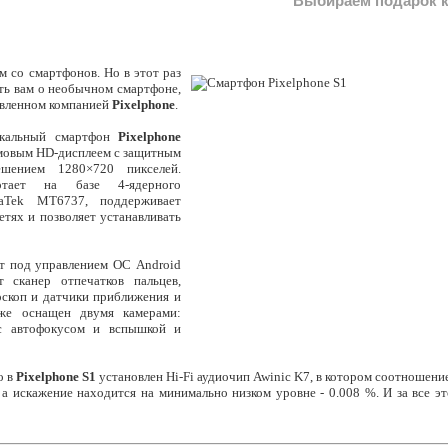
Выбираем подарок к
м со смартфонов. Но в этот раз
ть вам о необычном смартфоне,
авленном компанией
Pixelphone
.
ыкальный смартфон
Pixelphone
овым HD-дисплеем с защитным
шением 1280×720 пикселей.
отает на базе 4-ядерного
aTek MT6737, поддерживает
етях и позволяет устанавливать
т под управлением ОС Android
т сканер отпечатков пальцев,
оскоп и датчики приближения и
кже оснащен двумя камерами:
 автофокусом и вспышкой и
о в
Pixelphone S1
установлен Hi-Fi аудиочип Awinic K7, в котором соотношени
 а искажение находится на минимально низком уровне - 0.008 %. И за все э