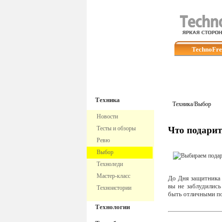
TechnoFre
Техника
Техника
/
Выбор
Новости
Тесты и обзоры
Что подари
Ревю
Выбор
Техноледи
Мастер-класс
До Дня защитника 
вы не заблудились
Техноистории
быть отличными по
Технологии