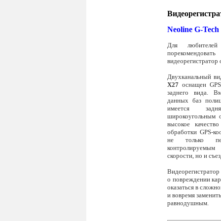
Видеорегистра
Neoline G-Tech
Для любителей
порекомендо
видеорегистратор 
Двухканальный ви
X27
оснащен GPS-
заднего вида. В
данных баз полиц
имеется задн
широкоугольным 
высокое качеств
обработки GPS-ко
не только пе
контролируемым
скорости, но и съез
Видеорегистратор
о повреждении кар
оказаться в сложно
и вовремя заменит
равнодушным.