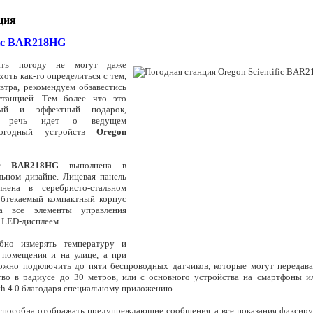
ция
ific BAR218HG
зать погоду не могут даже
оть как-то определиться с тем,
втра, рекомендуем обзавестись
станцией. Тем более что это
ный и эффектный подарок,
да речь идет о ведущем
погодный устройств
Oregon
fic BAR218HG
выполнена в
льном дизайне. Лицевая панель
лнена в серебристо-стальном
 обтекаемый компактный корпус
а все элементы управления
 LED-дисплеем.
обно измерять температуру и
 помещения и на улице, а при
ожно подключить до пяти беспроводных датчиков, которые могут передава
тво в радиусе до 30 метров, или с основного устройства на смартфоны 
th 4.0 благодаря специальному приложению.
способна отображать предупреждающие сообщения, а все показания фиксиру