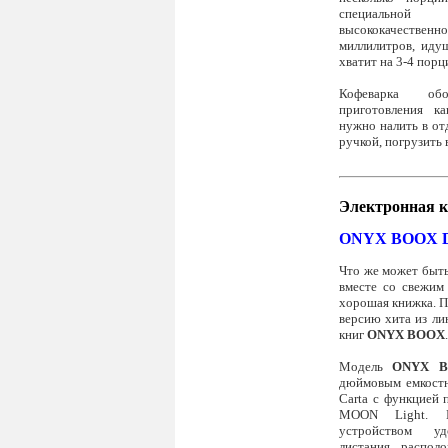
специально
высококачестве
миллилитров, иду
хватит на 3-4 порц
Кофеварка об
приготовления к
нужно налить в о
ручкой, погрузить
Электронная к
ONYX BOOX D
Что же может быт
вместе со свежим
хорошая книжка. 
версию хита из л
книг
ONYX BOOX
.
Модель
ONYX B
дюймовым емкостн
Carta с функцией 
MOON Light. П
устройством у
листания, распол