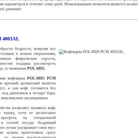
ия параметров в течение семи дней. Немаловажным моментом является возмо
ое давление.
 4003AL
брести бодрость, вовремя все
готовым к новым свершениям,
кном февральская серость,
ачестве подарка рассмотреть
ер, от компании
POLARIS
.
вая кофеварка
POLARIS PCM
м крепкий ароматный напиток
нут, а сам кофе готовится без
 под давлением в четыре бара,
ус максимально насыщенным.
йства позволяет наливать кофе
 чашку, хотя ее желательно
 прогреть на специальной
 в теплой посуде бодрящий
но лучше раскрывает свои вкус
же нужно приготовить сразу
й, то можно воспользоваться