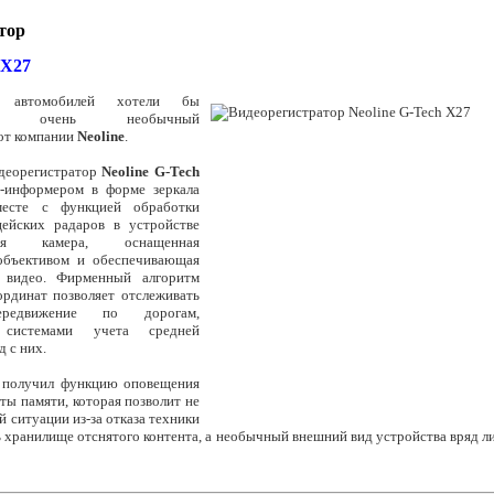
тор
 X27
 автомобилей хотели бы
вать очень необычный
от компании
Neoline
.
деорегистратор
Neoline G-Tech
информером в форме зеркала
месте с функцией обработки
ейских радаров в устройстве
яя камера, оснащенная
объективом и обеспечивающая
о видео. Фирменный алгоритм
ординат позволяет отслеживать
редвижение по дорогам,
 системами учета средней
д с них.
 получил функцию оповещения
ты памяти, которая позволит не
й ситуации из-за отказа техники
ь хранилище отснятого контента, а необычный внешний вид устройства вряд ли