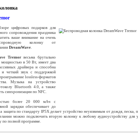
колонка
emor
бзоре цифровых подарков для
ьного сопровождения праздника
атить ваше внимание на очень
спроводную колонку от
пании
DreamWave
.
ve Tremor
весьма брутально
т мощностью в 50 Вт, имеет два
ассивных драйвера и способна
 и четкий звук с поддержкой
проигрывание lossless-форматов
ства. Музыка на устройство
токолу Bluetooth 4.0, а также
ть синхронизации по NFC.
костью более 20 000 мАч с
вной зарядки обеспечивает до
 а защита по стандарту IP5X делает устройство неуязвимым от дождя, песка, п
елании можно подключить вторую колонку к любому аудиоустройству для у
у по полной программе.