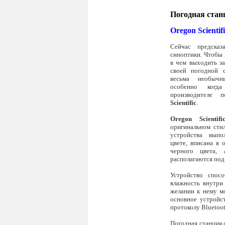
Погодная стан
Oregon Scient
Сейчас предска
синоптики. Чтобы х
в чем выходить за
своей погодной 
весьма необыч
особенно ког
производителе 
Scientific
.
Oregon Scienti
оригинальном сти
устройства выпо
цвете, вписана в
черного цвета, 
располагаются под
Устройство спос
влажность внутри
желании к нему м
основное устройс
протоколу Bluetoo
Погодная станция 