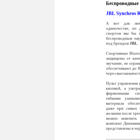
Беспроводные
JBL Synchros R
А вот для люб
одиночестве, по 
спортом мы бы п
беспроводным на
под брендом
JBL
.
Спортивные Bluet
защищены от капе
звучание, не огра
обеспечивают до 8
через высококачес
Пульт управления
кнопкой, а ультр
фирменными сп
гибкими ушными
материала обесп
даже при самых э
желании после тр
можно заменить 
комплект. Динамик
представлены в че