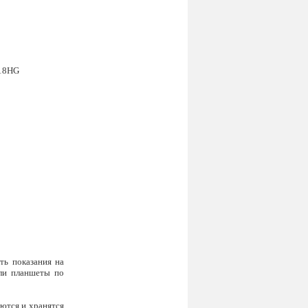
ть показания на
или планшеты по
ются и хранятся