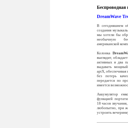
Беспроводная 
DreamWave Tr
В сегодняшнем о
создания музыкал
мы хотели бы обр
необычную бе
американской ком
Колонка
DreamWa
выглядит, обладае
активных и два п
выдавать мощный
aptX, обеспечивая 
без потерь каче
передается по про
имеется возможнос
Аккумулятор ем
функцией портати
18 часов звучания,
любопытно, при ж
устроить вечеринк