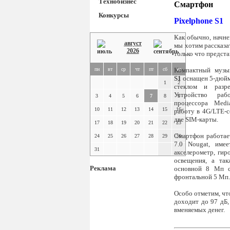
Технобизнес
Смартфон
Конкурсы
Pixelphone S1
Как обычно, начне
август
мы хотим рассказа
2026
только что предст
пн
вт
ср
чт
пт
сб
Компактный муз
вс
S1
оснащен 5-дюйм
1
2
стеклом и разре
Устройство раб
3
4
5
6
7
8
9
процессора Medi
10
11
12
13
14
15
16
работу в 4G/LTE-с
две SIM-карты.
17
18
19
20
21
22
23
Смартфон работае
24
25
26
27
28
29
30
7.0 Nougat, имее
31
акселерометр, гир
освещения, а та
Реклама
основной 8 Мп с
фронтальной 5 Мп.
Особо отметим, чт
доходит до 97 дБ,
вменяемых денег.