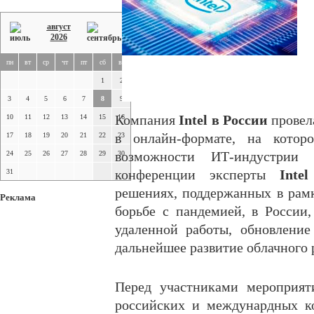
август
2026
пн
вт
ср
чт
пт
сб
вс
1
2
3
4
5
6
7
8
9
10
11
12
13
14
15
Компания
16
Intel в России
провел
17
18
19
20
21
22
в онлайн-формате, на кото
23
24
25
26
27
28
29
возможности ИТ-индустрии
30
31
конференции эксперты
Intel
решениях, поддержанных в рам
Реклама
борьбе с пандемией, в России
удаленной работы, обновление
дальнейшее развитие облачного 
Перед участниками мероприят
российских и междунардных к