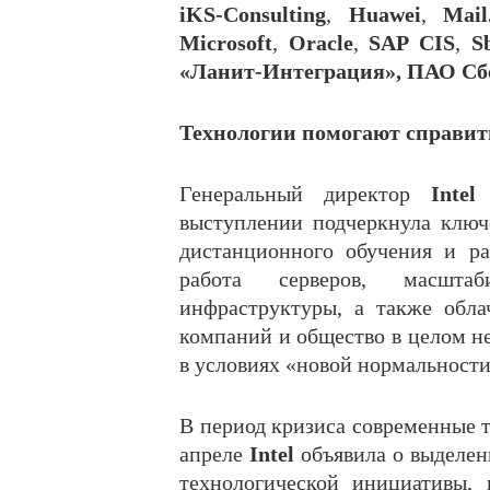
iKS-Consulting
,
Huawei
,
Mail
Microsoft
,
Oracle
,
SAP CIS
,
S
«Ланит-Интеграция»,
ПАО Сбе
Технологии помогают справит
Генеральный директор
Inte
выступлении подчеркнула клю
дистанционного обучения и ра
работа серверов, масшта
инфраструктуры, а также обла
компаний и общество в целом н
в условиях «новой нормальности
В период кризиса современные 
апреле
Intel
объявила о выделе
технологической инициативы,