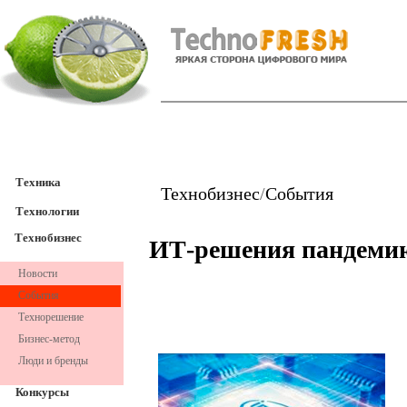
TechnoFresh
Техника
Техника
Технобизнес
/
События
Технологии
Технобизнес
ИТ-решения пандемию
Новости
События
Технорешение
Бизнес-метод
Люди и бренды
Конкурсы