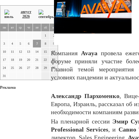
август
2026
пн
вт
ср
чт
пт
сб
вс
1
2
3
4
5
6
7
8
9
10
11
12
13
14
15
Компания
16
Avaya
провела еже
17
18
19
20
21
22
форуме приняли участие боле
23
24
25
26
27
28
29
Главной темой мероприятия 
30
31
условиях пандемии и актуальнос
Реклама
Александр Пархоменко
, Вице
Европа, Израиль, рассказал об и
необходимости компаниям разви
На пленарной сессии
Эмир С
Professional Services
, и
Савио
директор, Sales Engineering,
Ava