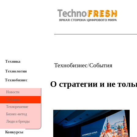
TechnoFresh
Техника
Техника
Технобизнес
/
События
Технологии
Технобизнес
О стратегии и не толь
Новости
События
Технорешение
Бизнес-метод
Люди и бренды
Конкурсы