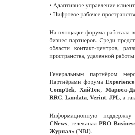
• Адаптивное управление клиен
• Цифровое рабочее пространство
На площадке форума работала 
бизнес-партнеров. Среди предс
области контакт-центров, ра
пространства, удаленной работы 
Генеральным партнёром мер
Партнёрами форума
Experienc
CompTek
,
ХайТек
,
Марвел-Д
RRC
,
Landata
,
Verint
,
JPL
, а т
Информационную поддержку 
CNews
, телеканал
PRO Busines
Журнал
» (NBJ).