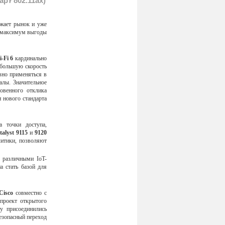
арт 802.11ax)
жает рынок и уже
ь максимум выгоды
-Fi 6
кардинально
 большую скорость
вно применяться в
алы. Значительное
овенного отклика
 нового стандарта
а точки доступа,
talyst 9115
и
9120
итики, позволяют
 различными IoT-
 стать базой для
Cisco
совместно с
проект открытого
у присоединились
езопасный переход