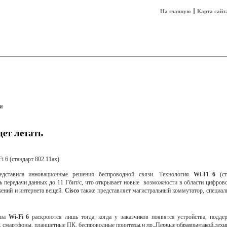
На главную
Карта сайт
sh
Техника
Технологии
Технобизнес
и
дет летать
едставила инновационные решения беспроводной связи. Технология
Wi-Fi 6
(ст
ть передачи данных до 11 Гбит/с, что открывает новые возможности в области цифров
ений и интернета вещей.
Cisco
также представляет магистральный коммутатор, специал
ва
Wi-Fi 6
раскроются лишь тогда, когда у заказчиков появятся устройства, подд
, смартфоны, планшетные ПК, беспроводные принтеры и пр. Первые образцы такой техн