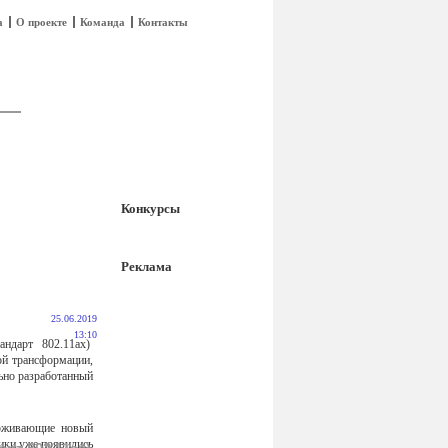
а
О проекте
Команда
Контакты
Конкурсы
Реклама
25.06.2019
13:10
андарт 802.11ax)
ой трансформации,
ьно разработанный
ерживающие новый
ики уже появились