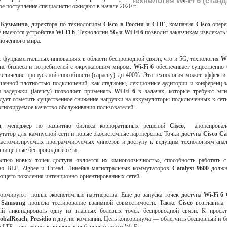
Технология Wi-Fi 6 (станд
вое поступление специалисты ожидают в начале 2020 г.
 Кузьмича
, директора по технологиям
Cisco в России и СНГ
, компания
Cisco
опере
ле имеются устройства
Wi-Fi 6
. Технологии
5G и Wi-Fi 6
позволит заказчикам извлекат
люченного мира.
е фундаментальных инновациях в области беспроводной связи, что и 5G, технология
Wi
вие бизнеса и потребителей с окружающим миром.
Wi-Fi 6
обеспечивает существенно
величение пропускной способности (capacity) до 400%. Эта технология может эффекти
шенной плотностью подключений, как стадионы, лекционные аудитории и конференц-з
 задержки (latency) позволяет применять
Wi-Fi 6
в задачах, которые требуют мгн
едует отметить существенное снижение нагрузки на аккумуляторы подключенных к сети
огнозируемое качество обслуживания пользователей.
а
, менеджер по развитию бизнеса корпоративных решений
Cisco
, анонсировал
татор для кампусной сети и новые экосистемные партнерства. Точки доступа
Cisco Ca
кастомизируемых программируемых чипсетов и доступу к ведущим технологиям анал
ащищенные беспроводные сети.
стью новых точек доступа является их «многоязычность», способность работать с
ая BLE, Zigbee и Thread. Линейка магистральных коммутаторов
Catalyst 9600
должна
ющего поколения интенционно-ориентированных сетей.
ормируют новые экосистемные партнерства. Еще до запуска точек доступа
Wi-Fi 6 
и
Samsung
провела тестирование взаимной совместимости. Также
Cisco
возглавила 
ый ликвидировать одну из главных болевых точек беспроводной связи. К проект
obalReach
,
Presidio
и другие компании. Цель консорциума — облегчить бесшовный и б