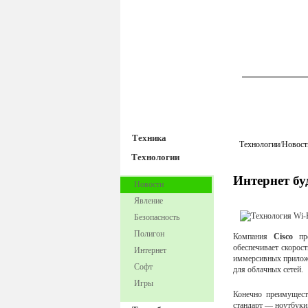
TechnoFre
Техника
Технологии
/
Новост
Технологии
Интернет бу
Новости
Явление
Безопасность
Полигон
Компания
Cisco
пр
обеспечивает скорос
Интернет
иммерсивных прилож
Софт
для облачных сетей.
Игры
Конечно преимущест
стандарт — ноутбуки