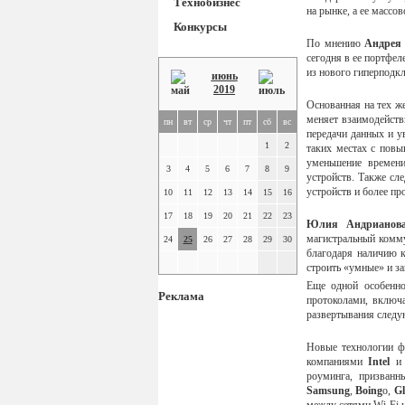
Технобизнес
на рынке, а ее массо
Конкурсы
По мнению
Андрея
сегодня в ее портфе
из нового гиперподк
июнь
2019
Основанная на тех ж
меняет взаимодейст
пн
вт
ср
чт
пт
сб
вс
передачи данных и у
1
2
таких местах с повы
уменьшение времени
3
4
5
6
7
8
9
устройств. Также сл
устройств и более пр
10
11
12
13
14
15
16
17
18
19
20
21
22
23
Юлия Андрианов
магистральный комму
24
25
26
27
28
29
30
благодаря наличию 
строить «умные» и з
Еще одной особенно
Реклама
протоколами, включ
развертывания следу
Новые технологии ф
компаниями
Intel
роуминга, призванн
Samsung
,
Boing
o,
Gl