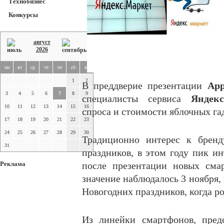
Технобизнес
Конкурсы
август
2026
пн
вт
ср
чт
пт
сб
вс
1
2
В преддверие презентации
App
3
4
5
6
7
8
9
специалисты сервиса
Яндекс
10
11
12
13
14
15
16
спроса и стоимости яблочных га
17
18
19
20
21
22
23
24
25
26
27
28
29
30
Традиционно интерес к бренд
31
праздников, в этом году пик ин
Реклама
после презентации новых см
значение наблюдалось 3 ноября, 
Новогодних праздников, когда р
Из линейки смартфонов, пре