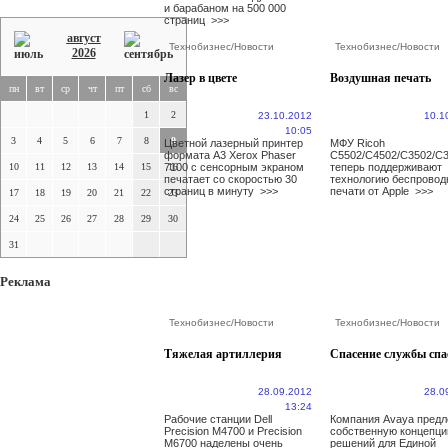
и барабаном на 500 000
страниц
>>>
август
Технобизнес
/
Новости
Технобизнес
/
Новости
2026
Лазер в цвете
Воздушная печать
пн
вт
ср
чт
пт
сб
вс
1
2
23.10.2012
10.1
10:05
3
4
5
6
7
8
9
Цветной лазерный принтер
МФУ Ricoh
формата А3 Xerox Phaser
C5502/C4502/C3502/C
10
11
12
13
14
15
7100 с сенсорным экраном
16
теперь поддерживают
печатает со скоростью 30
технологию беспровод
страниц в минуту
>>>
печати от Apple
>>>
17
18
19
20
21
22
23
24
25
26
27
28
29
30
31
Реклама
Технобизнес
/
Новости
Технобизнес
/
Новости
Тяжелая артиллерия
Спасение службы спа
28.09.2012
28.0
13:24
Рабочие станции Dell
Компания Avaya пред
Precision M4700 и Precision
собственную концепц
M6700 наделены очень
решений для Единой