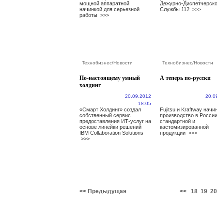
мощной аппаратной
Дежурно-Диспетчерск
начинкой для серьезной
Службы 112
>>>
работы
>>>
Технобизнес
/
Новости
Технобизнес
/
Новости
По-настоящему умный
А теперь по-русски
холдинг
20.09.2012
20.0
18:05
«Смарт Холдинг» создал
Fujitsu и Kraftway нач
собственный сервис
производство в Росси
предоставления ИТ-услуг на
стандартной и
основе линейки решений
кастомизированной
IBM Collaboration Solutions
продукции
>>>
>>>
<< Предыдущая
<<
18
19
20