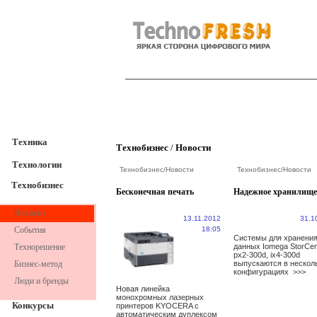
TechnoFresh
Техника
Техника
Технобизнес
/
Новости
Технологии
Технобизнес
/
Новости
Технобизнес
/
Новости
Технобизнес
Бесконечная печать
Надежное хранилище
Новости
13.11.2012
31.1
События
18:05
Системы для хранени
Технорешение
данных Iomega StorCen
px2-300d, ix4-300d
Бизнес-метод
выпускаются в нескол
конфигурациях
>>>
Люди и бренды
Новая линейка
монохромных лазерных
Конкурсы
принтеров KYOCERA с
автоматическим дуплексом